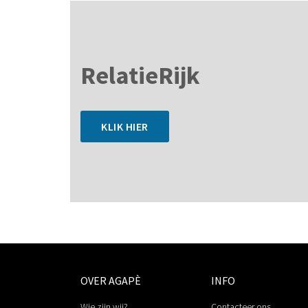
RelatieRijk
KLIK HIER
OVER AGAPÈ
INFO
Wie zijn wij?
Contacteer ons