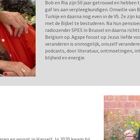
Bob en Ria zijn 50 jaar getrouwd en hebben 
gaf les aan verpleegkundigen. Omwille van B
Turkije en daarna nog even in de VS. Ze zijn k
met de Bijbel te bestuderen. Na hun pensioe
radiozender SPES in Brussel en daarna richt
Belgium op. Agape focust op Jezus liefde vo
veranderen is onmogelijk, onszelf verandere
podcasts, door literatuur, ontmoetingen, in
blijheid en energie.
eren en woont in Hasselt. In 2020 kwam hij