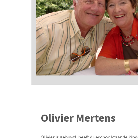
Olivier Mertens
Olivier is gehuwd, heeft drieschoolgaande kind